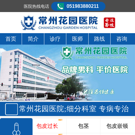
051983880211
医院热线电话
首页
简介
诊疗
医师
路线
咨询
常州花园医院;细分科室 专病专治
包皮过长
包茎
包皮嵌顿