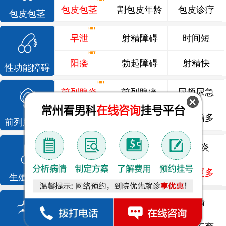
包皮包茎
割包皮年龄
包皮诊疗
包皮包茎
早泄
射精障碍
时间短
阳痿
勃起障碍
射精快
性功能障碍
前列腺炎
前列腺痛
尿频尿急
前列腺增生
排尿不畅
夜尿增多
前列腺疾病
龟头炎
睾丸炎
尿道炎
尿相关
泌尿感染
了解更多
生殖感染
死精
少精
弱精